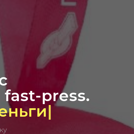
с
fast-press.
ервы
|
ку