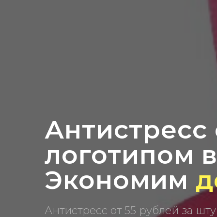
Антистресс 
логотипом в 
Экономим
н
Антистресс от 55 рублей за шту