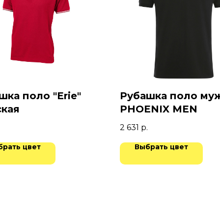
шка поло "Erie"
Рубашка поло му
кая
PHOENIX MEN
2 631
р.
брать цвет
Выбрать цвет