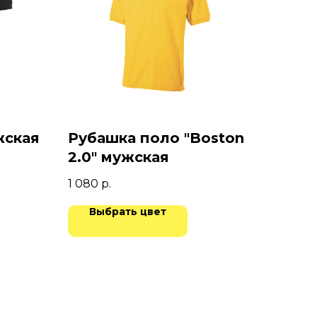
жская
Рубашка поло "Boston
2.0" мужская
1 080
р.
Выбрать цвет