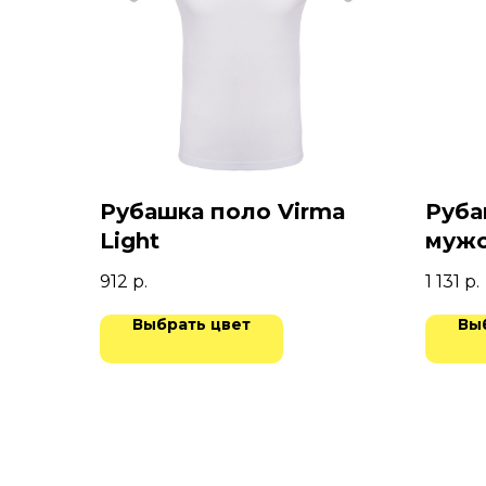
Рубашка поло Virma
Руба
Light
мужс
912
р.
1 131
р.
Выбрать цвет
Вы