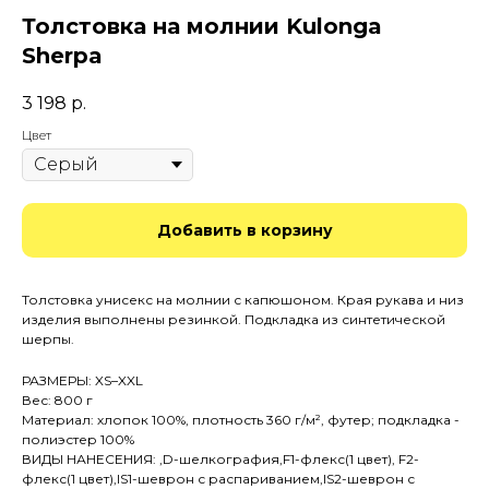
Толстовка на молнии Kulonga
Sherpa
3 198
р.
Цвет
Добавить в корзину
Толстовка унисекс на молнии с капюшоном. Края рукава и низ
изделия выполнены резинкой. Подкладка из синтетической
шерпы.
РАЗМЕРЫ: XS–XXL
Вес: 800 г
Материал: хлопок 100%, плотность 360 г/м², футер; подкладка -
полиэстер 100%
ВИДЫ НАНЕСЕНИЯ: ,D-шелкография,F1-флекс(1 цвет), F2-
флекс(1 цвет),IS1-шеврон с распариванием,IS2-шеврон с