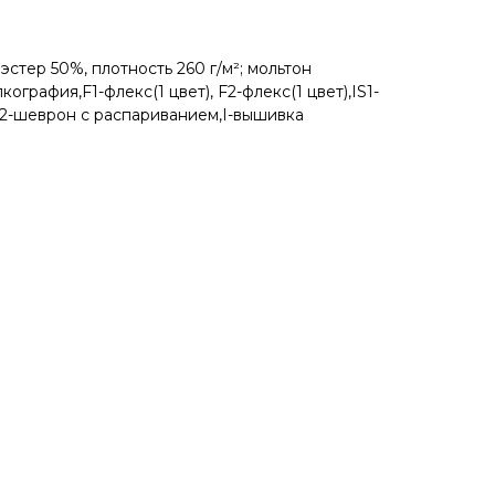
эстер 50%, плотность 260 г/м²; мольтон
афия,F1-флекс(1 цвет), F2-флекс(1 цвет),IS1-
2-шеврон с распариванием,I-вышивка