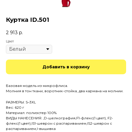
Куртка ID.501
2 913
р.
Цвет
Добавить в корзину
Базовая модель из микрофлиса.
Молния в тон ткани, воротник-стойка, два кармана на молнии.
РАЗМЕРЫ: S–3XL
Вес: 620 г
Материал: полиэстер 100%
ВИДЫ НАНЕСЕНИЯ: ,D-шелкография,F1-флекс(1 цвет), F2-
флекс(1 цвет),IS1-шеврон с распариванием,IS2-шеврон с
распариванием,I-вышивка