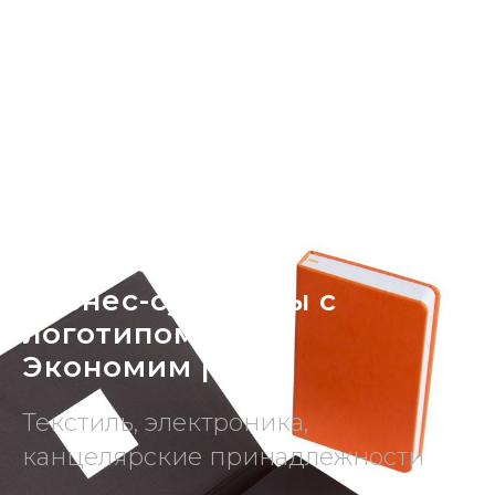
Бизнес-сувениры с
логотипом.
Экономим |
Текстиль, электроника,
канцелярские принадлежности