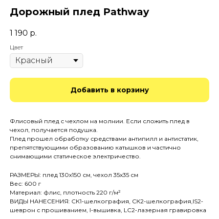
Дорожный плед Pathway
1 190
р.
Цвет
Добавить в корзину
Флисовый плед с чехлом на молнии. Если сложить плед в
чехол, получается подушка.
Плед прошел обработку средствами антипилл и антистатик,
препятствующими образованию катышков и частично
снимающими статическое электричество.
РАЗМЕРЫ: плед 130х150 см, чехол 35х35 см
Вес: 600 г
Материал: флис, плотность 220 г/м²
ВИДЫ НАНЕСЕНИЯ: СК1-шелкография, СК2-шелкография,IS2-
шеврон с прошиванием, I-вышивка, LC2-лазерная гравировка