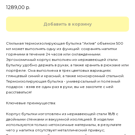
1289,00
р.
Добавить в корзину
Стильная термоизолирующая бутылка "Актив" объемом 500
мл может выполнять одну из функций: сохранять напитки
горячими в течение 24 часов или охлажденными.
Эргономичный корпус выполнен из нержавеющей стали.
Бутылку удобно держать в руках, а также хранить в рюкзаке или
портфеле. Она выполнена в трех цветовых вариациях:
глянцевый синий и красный, а также монохромный стальной.
Термоизолирующая бутылка - универсальный и полезный
подарок - взяв ее один раз в руки, вы не захотите с ней
расставаться!
Ключевые преимущества:
Корпус бутылки изготовлен из нержавеющей стали 18/8 с
двойными стенками и вакуумной изоляцией. В изделии
используются только нетоксичные материалы, в результате
чего у напитка отсутствует металлический привкус;