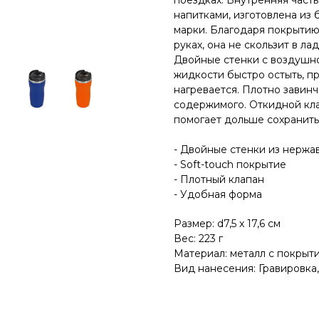
поездках. Внутренняя част
напитками, изготовлена из
марки. Благодаря покрытию
руках, она не скользит в л
Двойные стенки с воздушн
жидкости быстро остыть, п
нагревается. Плотно зави
содержимого. Откидной кла
помогает дольше сохранить
- Двойные стенки из нерж
- Soft-touch покрытие
- Плотный клапан
- Удобная форма
Размер: d7,5 х 17,6 см
Вес: 223 г
Материал: металл с покрыти
Вид нанесения: Гравировка,