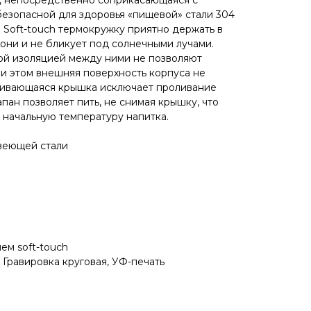
ь, непосредственно соприкасающаяся с
 безопасной для здоровья «пищевой» стали 304
 Soft-touch термокружку приятно держать в
адони и не бликует под солнечными лучами.
ой изоляцией между ними не позволяют
ри этом внешняя поверхность корпуса не
нчивающаяся крышка исключает проливание
пан позволяет пить, не снимая крышку, что
 начальную температуру напитка.
авеющей стали
ем soft-touch
 Гравировка круговая, УФ-печать