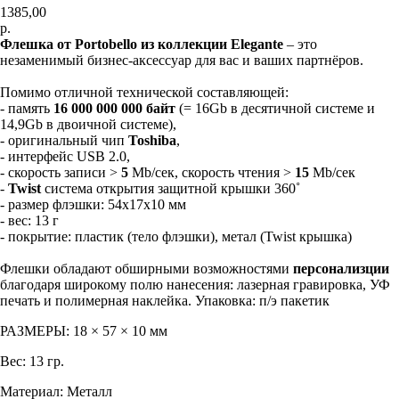
1385,00
р.
Флешка от Portobello из коллекции Elegante
– это
незаменимый бизнес-аксессуар для вас и ваших партнёров.
Помимо отличной технической составляющей:
- память
16 000 000 000 байт
(= 16Gb в десятичной системе и
14,9Gb в двоичной системе),
- оригинальный чип
Toshiba
,
- интерфейс USB 2.0,
- скорость записи >
5
Mb/сек, скорость чтения >
15
Mb/сек
-
Twist
система открытия защитной крышки 360˚
- размер флэшки: 54х17х10 мм
- вес: 13 г
- покрытие: пластик (тело флэшки), метал (Twist крышка)
Флешки обладают обширными возможностями
персонализции
благодаря широкому полю нанесения: лазерная гравировка, УФ
печать и полимерная наклейка. Упаковка: п/э пакетик
РАЗМЕРЫ: 18 × 57 × 10 мм
Вес: 13 гр.
Материал: Металл