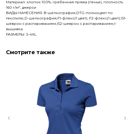
Материал: хлопок 100%, гребенная пряжа (пенье), плотность
160 г/м²; джерси
ВИДЫ НАНЕСЕНИЯ: B-шелкография,DTG-полноцвет по
текстилю,D-шелкография,F1-флекс(1 цвет), F2-флекс(1 цвет),IS1-
шеврон с распариванием,IS2-шеврон с распариванием,I-
вышивка
РАЗМЕРЫ: S-4XL
Смотрите также