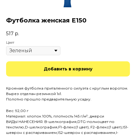
Футболка женская E150
517
р.
Цвет
Добавить в корзину
Кроеная футболка приталенного силуэта с круглым воротом.
Вырез отделан резинкой 1х1.
Полотно прошло предварительную усадку.
Вес: 92,00 г
Материал: хлопок 100%, плотность 145 г/м²; джерси
ВИДЫ НАНЕСЕНИЯ: B-шелкография,DTG-полноцвет по
текстилю,D-шелкография,F1-флекс(1 цвет), F2-флекс(1 цвет),IS1-
шеврон с распариванием,IS2-шеврон с распариванием,I-