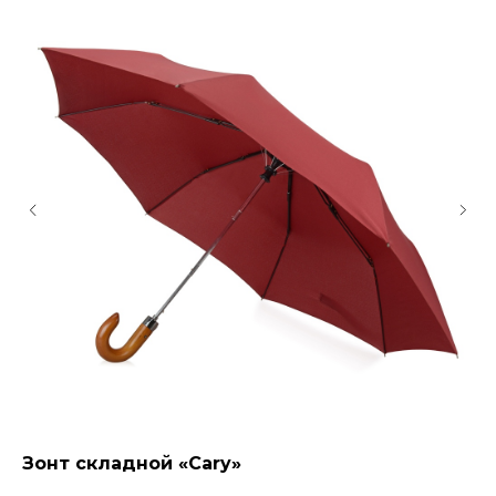
Зонт складной «Cary»
Зо